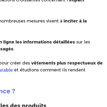
e nombreuses mesures visent à
inciter à la
 ligne les informations détaillées
sur les
usagés
.
 pour créer des
vêtements plus respectueux de
rable
et étudions comment ils rendent
nce ?
les des produits