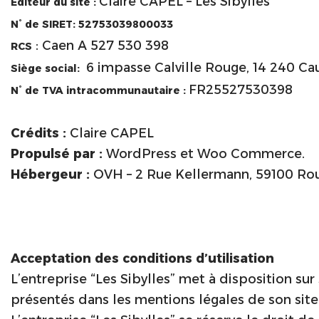
Claire CAPEL – Les Sibylles
Editeur du site :
N° de SIRET: 52753039800033
: Caen A 527 530 398
RCS
6 impasse Calville Rouge, 14 240 C
Siège social:
FR25527530398
N° de TVA intracommunautaire :
Crédits :
Claire CAPEL
Propulsé par :
WordPress et Woo Commerce.
Hébergeur :
OVH – 2 Rue Kellermann, 59100 Ro
Acceptation des conditions d’utilisation
L’entreprise “Les Sibylles” met à disposition su
présentés dans les mentions légales de son site 