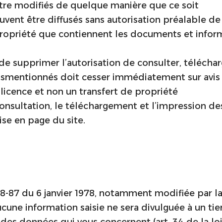
re modifiés de quelque manière que ce soit
ent être diffusés sans autorisation préalable de l
 propriété que contiennent les documents et infor
t de supprimer l’autorisation de consulter, téléc
smentionnés doit cesser immédiatement sur avis éc
licence et non un transfert de propriété
consultation, le téléchargement et l’impression d
ise en page du site.
78-87 du 6 janvier 1978, notamment modifiée par la 
aucune information saisie ne sera divulguée à un ti
des données qui vous concernent (art. 34 de la loi 