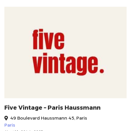
Five Vintage – Paris Haussmann
49 Boulevard Haussmann 45, Paris
Paris