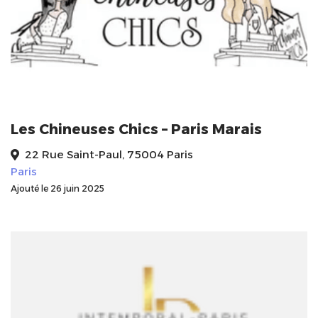
Les Chineuses Chics – Paris Marais
22 Rue Saint-Paul, 75004 Paris
Paris
Ajouté le 26 juin 2025