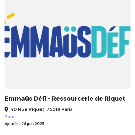
Emmaüs Défi – Ressourcerie de Riquet
40 Rue Riquet, 75019 Paris
Paris
Ajouté le 26 juin 2025