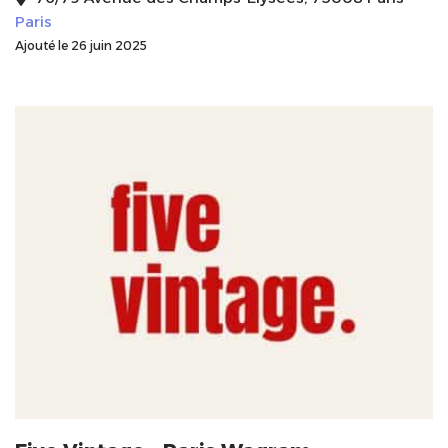
Paris
Ajouté le 26 juin 2025