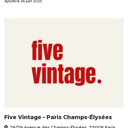
Ajouté le 26 juin 2025
Five Vintage – Paris Champs-Élysées
76/79 Avenue des Champs-Élysées, 75008 Paris