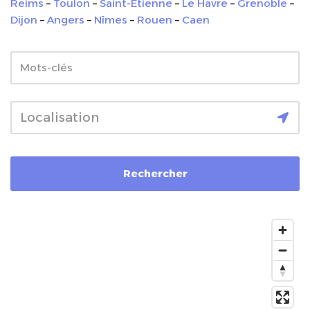
Reims
–
Toulon
–
Saint-Etienne
–
Le Havre
–
Grenoble
–
Dijon
–
Angers
–
Nîmes
–
Rouen
–
Caen
Rechercher