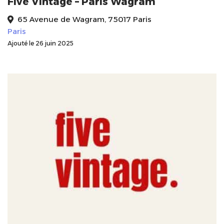
Five Vintage – Paris Wagram
65 Avenue de Wagram, 75017 Paris
Paris
Ajouté le 26 juin 2025