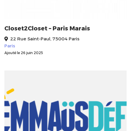
Closet2Closet – Paris Marais
22 Rue Saint-Paul, 75004 Paris
Paris
Ajouté le 26 juin 2025