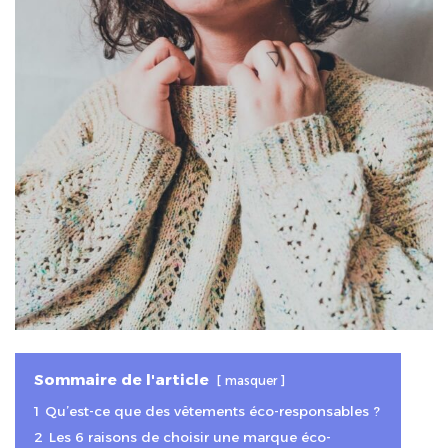
Sommaire de l'article
masquer
1
Qu’est-ce que des vêtements éco-responsables ?
2
Les 6 raisons de choisir une marque éco-