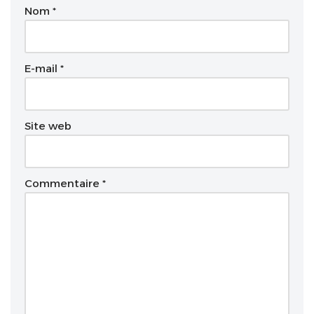
Nom
*
r
n
a
t
E-mail
*
i
v
e
Site web
:
Commentaire
*