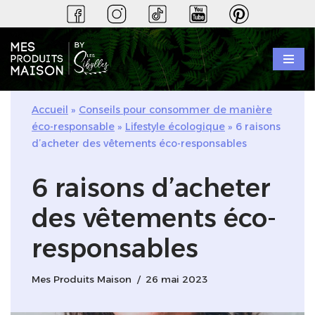
Aller
au
contenu
Accueil
»
Conseils pour consommer de manière
éco-responsable
»
Lifestyle écologique
»
6 raisons
d’acheter des vêtements éco-responsables
6 raisons d’acheter
des vêtements éco-
responsables
Mes Produits Maison
26 mai 2023