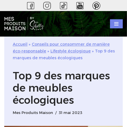
Aller
au
contenu
Accueil
»
Conseils pour consommer de manière
éco-responsable
»
Lifestyle écologique
»
Top 9 des
marques de meubles écologiques
Top 9 des marques
de meubles
écologiques
Mes Produits Maison
31 mai 2023