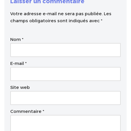
Laisser un commentaire
Votre adresse e-mail ne sera pas publiée.
A
Les
champs obligatoires sont indiqués avec
l
*
t
e
Nom
*
r
n
a
t
E-mail
*
i
v
e
Site web
:
Commentaire
*