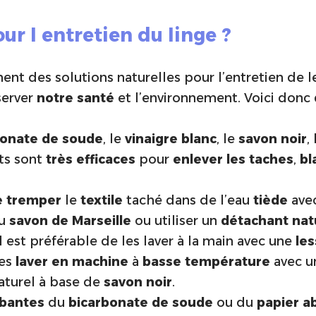
ur l entretien du linge ?
ent des solutions naturelles pour l’entretien de 
server
notre santé
et l’environnement. Voici donc
bonate de soude
, le
vinaigre blanc
, le
savon noir
,
its sont
très efficaces
pour
enlever les taches
,
bl
e tremper
le
textile
taché dans de l’eau
tiède
ave
du
savon de Marseille
ou utiliser un
détachant nat
 il est préférable de les laver à la main avec une
les
les
laver en machine
à
basse température
avec 
aturel à base de
savon noir
.
bantes
du
bicarbonate de soude
ou du
papier a