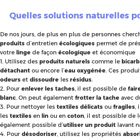
Quelles solutions naturelles po
De nos jours, de plus en plus de personnes cherch
produits
d’entretien
écologiques
permet de pré
votre
linge
de façon
écologique
et économique
1. Utilisez des
produits naturels
comme le
bicar
détachant
ou encore l’
eau oxygénée
. Ces produ
odeurs
et
dissoudre
les
résidus
.
2. Pour
enlever les taches
, il est possible de
fair
blanc
. On peut également
frotter la tache
avec 
3. Pour nettoyer les
textiles délicats
ou
fragiles
,
les
textiles
en
lin
ou en
coton
, il est possible de 
également possible d’
utiliser un produit
lavant n
4. Pour
désodoriser
, utilisez les propriétés
absor