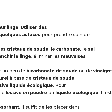
leur
linge
.
Utiliser des
quelques astuces
pour prendre soin de
 les
cristaux de soude
, le
carbonate
, le
sel
anchir le linge
, éliminer les
mauvaises
c un peu de
bicarbonate de soude
ou de
vinaigre
urel
à base de
cristaux de soude
.
sive liquide
écologique
. Pour
une
lessive en poudre
ou
liquide
écologique
. Il est
bsorbant
. Il suffit de les placer dans