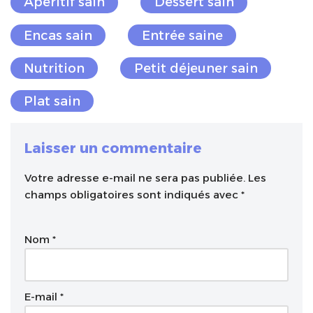
Apéritif sain
Dessert sain
Encas sain
Entrée saine
Nutrition
Petit déjeuner sain
Plat sain
Laisser un commentaire
Votre adresse e-mail ne sera pas publiée.
A
Les
champs obligatoires sont indiqués avec
l
*
t
e
Nom
*
r
n
a
t
E-mail
*
i