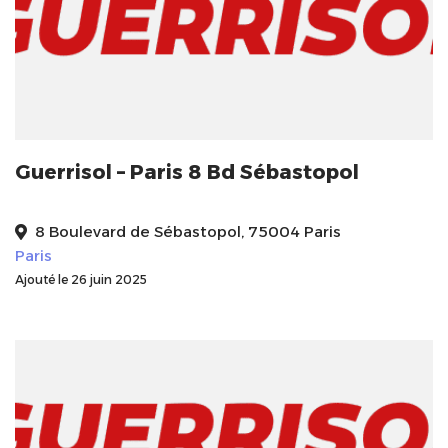
Guerrisol – Paris 8 Bd Sébastopol
8 Boulevard de Sébastopol, 75004 Paris
Paris
Ajouté le 26 juin 2025