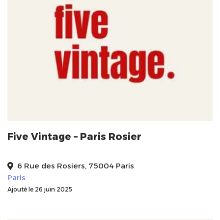
Five Vintage – Paris Rosier
6 Rue des Rosiers, 75004 Paris
Paris
Ajouté le 26 juin 2025