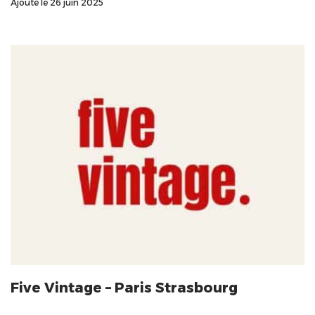
Ajouté le 26 juin 2025
Five Vintage – Paris Strasbourg