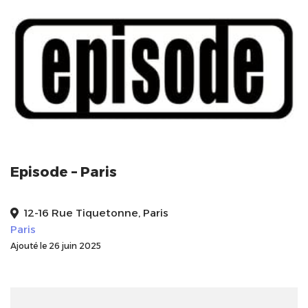
Episode – Paris
12-16 Rue Tiquetonne, Paris
Paris
Ajouté le 26 juin 2025