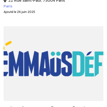
22 Rue Saint-Paul, 75004 Paris
Paris
Ajouté le 26 juin 2025