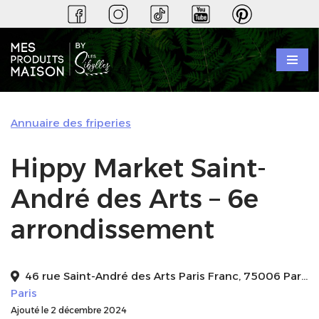
Aller
au
contenu
Annuaire des friperies
Hippy Market Saint-
André des Arts – 6e
arrondissement
46 rue Saint-André des Arts Paris Franc, 75006 Paris, France
Paris
Ajouté le 2 décembre 2024