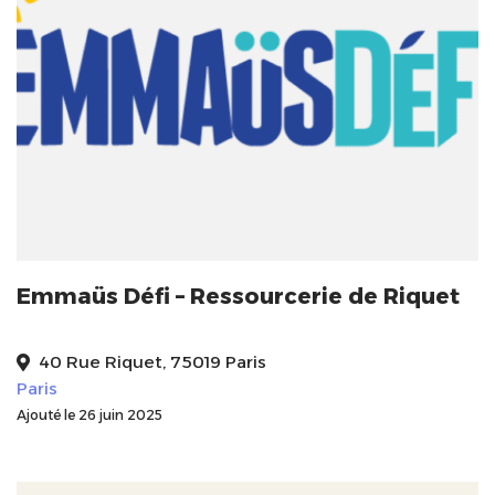
Emmaüs Défi – Ressourcerie de Riquet
40 Rue Riquet, 75019 Paris
Paris
Ajouté le 26 juin 2025