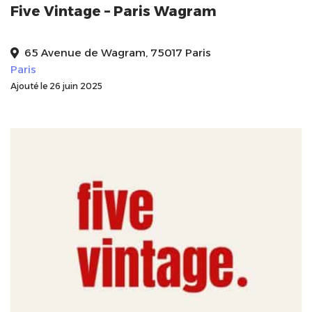
Five Vintage – Paris Wagram
65 Avenue de Wagram, 75017 Paris
Paris
Ajouté le 26 juin 2025