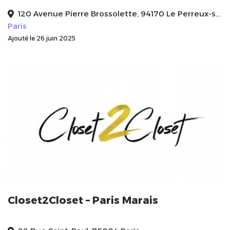
120 Avenue Pierre Brossolette, 94170 Le Perreux-sur-Marne
Paris
Ajouté le 26 juin 2025
Closet2Closet – Paris Marais