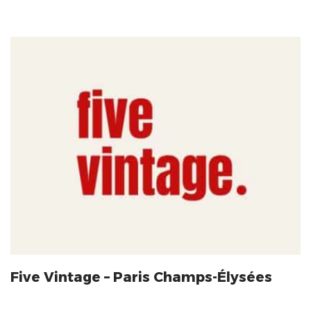
Five Vintage – Paris Champs-Élysées