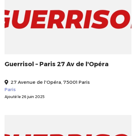
Guerrisol – Paris 27 Av de l'Opéra
27 Avenue de l'Opéra, 75001 Paris
Paris
Ajouté le 26 juin 2025