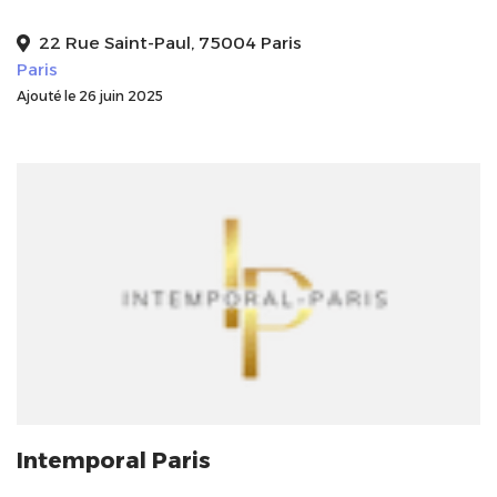
22 Rue Saint-Paul, 75004 Paris
Paris
Ajouté le 26 juin 2025
Intemporal Paris