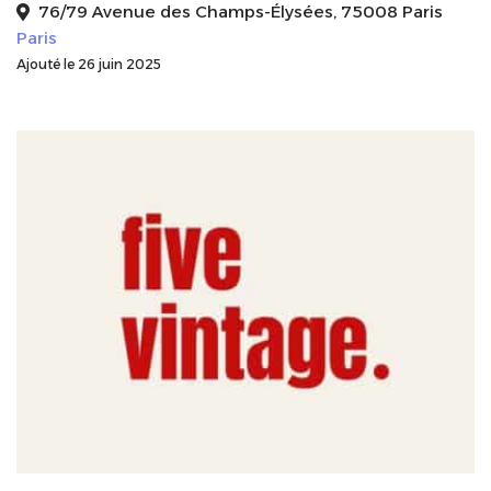
76/79 Avenue des Champs-Élysées, 75008 Paris
Paris
Ajouté le 26 juin 2025