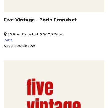
Five Vintage – Paris Tronchet
15 Rue Tronchet, 75008 Paris
Paris
Ajouté le 26 juin 2025