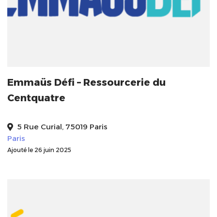
Emmaüs Défi – Ressourcerie du
Centquatre
5 Rue Curial, 75019 Paris
Paris
Ajouté le 26 juin 2025