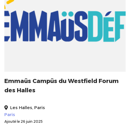
Emmaüs Campüs du Westfield Forum
des Halles
Les Halles, Paris
Paris
Ajouté le 26 juin 2025