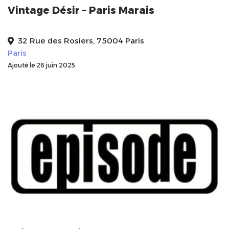
Vintage Désir – Paris Marais
32 Rue des Rosiers, 75004 Paris
Paris
Ajouté le 26 juin 2025