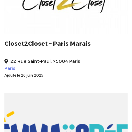
Closet2Closet – Paris Marais
22 Rue Saint-Paul, 75004 Paris
Paris
Ajouté le 26 juin 2025