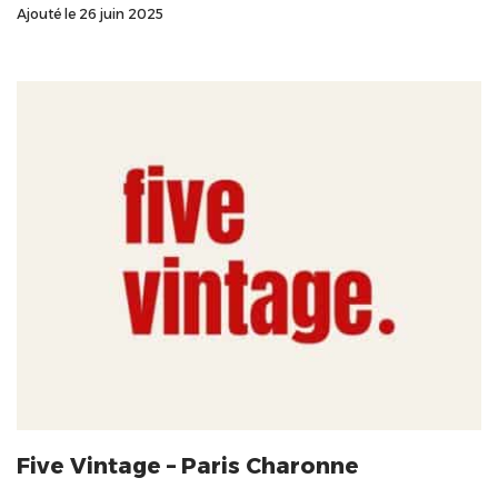
Ajouté le 26 juin 2025
Five Vintage – Paris Charonne