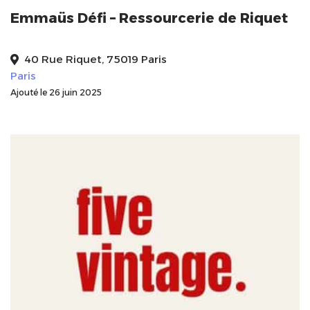
Emmaüs Défi – Ressourcerie de Riquet
40 Rue Riquet, 75019 Paris
Paris
Ajouté le 26 juin 2025