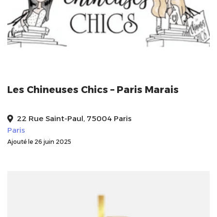
Les Chineuses Chics – Paris Marais
22 Rue Saint-Paul, 75004 Paris
Paris
Ajouté le 26 juin 2025