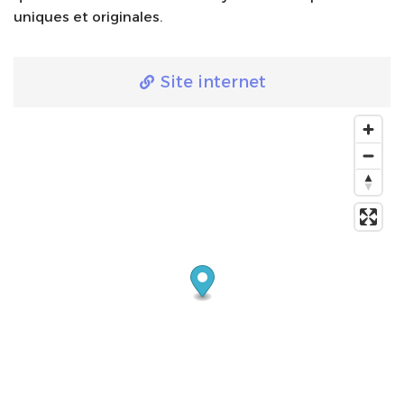
uniques et originales.
Site internet