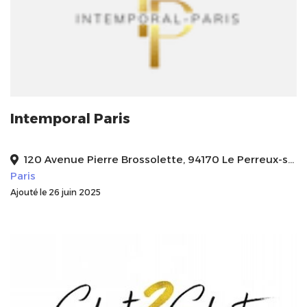
Intemporal Paris
120 Avenue Pierre Brossolette, 94170 Le Perreux-sur-Marne
Paris
Ajouté le 26 juin 2025