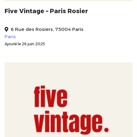
Five Vintage – Paris Rosier
6 Rue des Rosiers, 75004 Paris
Paris
Ajouté le 26 juin 2025