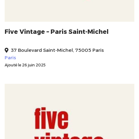
Five Vintage – Paris Saint-Michel
37 Boulevard Saint-Michel, 75005 Paris
Paris
Ajouté le 26 juin 2025