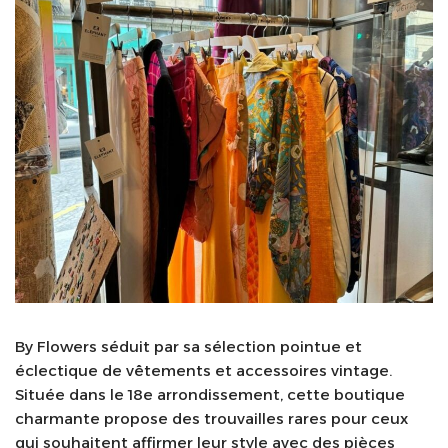
By Flowers séduit par sa sélection pointue et
éclectique de vêtements et accessoires vintage.
Située dans le 18e arrondissement, cette boutique
charmante propose des trouvailles rares pour ceux
qui souhaitent affirmer leur style avec des pièces