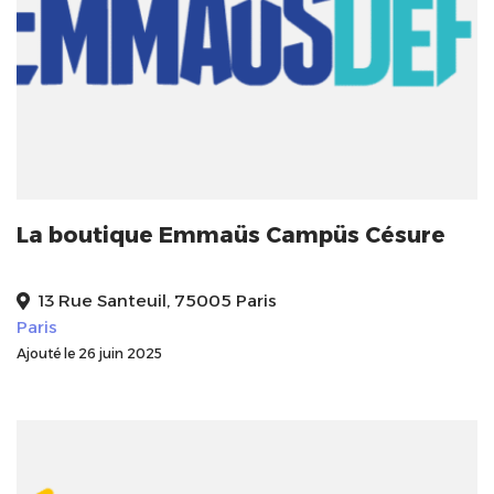
La boutique Emmaüs Campüs Césure
13 Rue Santeuil, 75005 Paris
Paris
Ajouté le 26 juin 2025