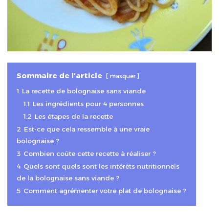
Sommaire de l'article
masquer
1
La recette de bolognaise sans viande
1.1
Les ingrédients pour 4 personnes
1.2
Les étapes de la recette
2
Est-ce que cela ressemble à une vraie
bolognaise ?
3
Combien coûte cette recette à réaliser ?
4
Quels sont quels sont les intérêts nutritionnels
de la bolognaise sans viande ?
5
Comment agrémenter votre plat de bolognaise ?