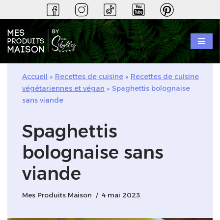
Aller
au
contenu
Accueil
»
Recettes de cuisine
»
Recettes de cuisine
végétariennes et végan
»
Spaghettis bolognaise
sans viande
Spaghettis
bolognaise sans
viande
Mes Produits Maison
4 mai 2023