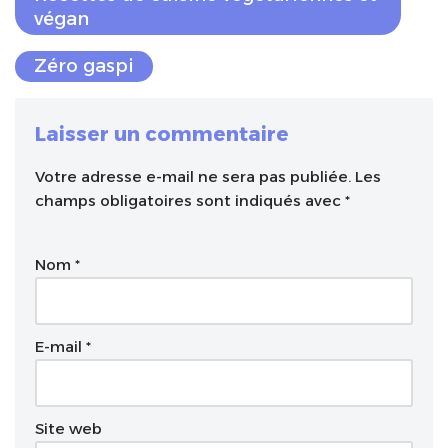
végan
Zéro gaspi
Laisser un commentaire
Votre adresse e-mail ne sera pas publiée.
A
Les
champs obligatoires sont indiqués avec
l
*
t
e
Nom
*
r
n
a
t
E-mail
*
i
v
e
Site web
: