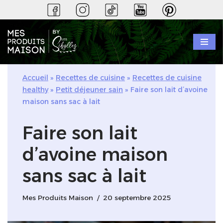
Aller
au
contenu
Accueil
»
Recettes de cuisine
»
Recettes de cuisine
healthy
»
Petit déjeuner sain
»
Faire son lait d’avoine
maison sans sac à lait
Faire son lait
d’avoine maison
sans sac à lait
Mes Produits Maison
20 septembre 2025