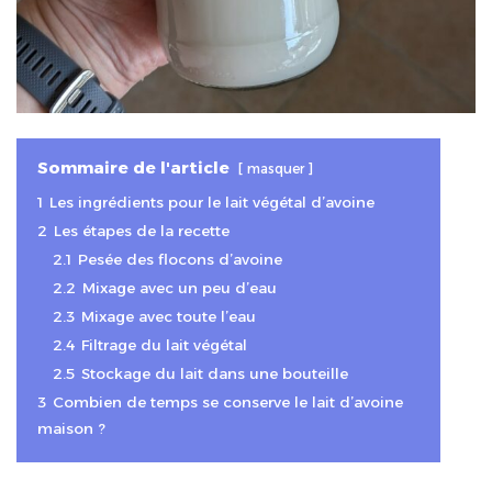
Sommaire de l'article
masquer
1
Les ingrédients pour le lait végétal d’avoine
2
Les étapes de la recette
2.1
Pesée des flocons d’avoine
2.2
Mixage avec un peu d’eau
2.3
Mixage avec toute l’eau
2.4
Filtrage du lait végétal
2.5
Stockage du lait dans une bouteille
3
Combien de temps se conserve le lait d’avoine
maison ?