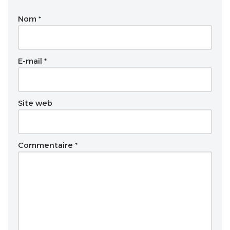
e
Nom
*
r
n
a
t
E-mail
*
i
v
e
Site web
:
Commentaire
*