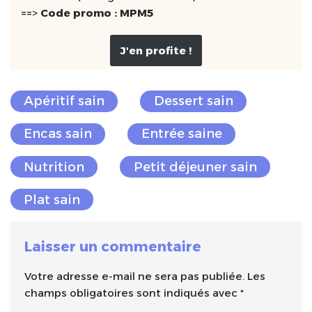
==>
Code promo : MPM5
J'en profite !
Apéritif sain
Dessert sain
Encas sain
Entrée saine
Nutrition
Petit déjeuner sain
Plat sain
Laisser un commentaire
Votre adresse e-mail ne sera pas publiée.
A
Les
champs obligatoires sont indiqués avec
l
*
t