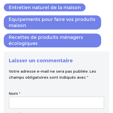
Entretien naturel de la maison
Equipements pour faire vos produits
maison
Recettes de produits ménagers
écologiques
Laisser un commentaire
Votre adresse e-mail ne sera pas publiée.
A
Les
champs obligatoires sont indiqués avec
l
*
t
e
Nom
*
r
n
a