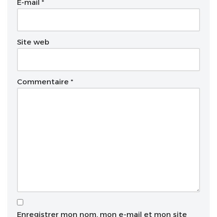
t
E-mail
*
i
v
e
Site web
:
Commentaire
*
Enregistrer mon nom, mon e-mail et mon site