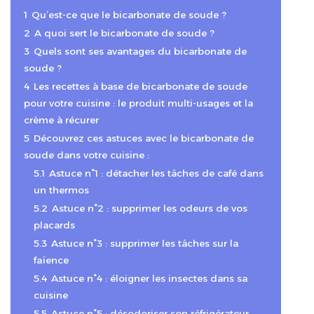
1
Qu’est-ce que le bicarbonate de soude ?
2
A quoi sert le bicarbonate de soude ?
3
Quels sont ses avantages du bicarbonate de
soude ?
4
Les recettes à base de bicarbonate de soude
pour votre cuisine : le produit multi-usages et la
crème à récurer
5
Découvrez ces astuces avec le bicarbonate de
soude dans votre cuisine :
5.1
Astuce n°1 : détacher les tâches de café dans
un thermos
5.2
Astuce n°2 : supprimer les odeurs de vos
placards
5.3
Astuce n°3 : supprimer les tâches sur la
faïence
5.4
Astuce n°4 : éloigner les insectes dans sa
cuisine
5.5
Astuce n°5 : désodoriser son réfrigérateur