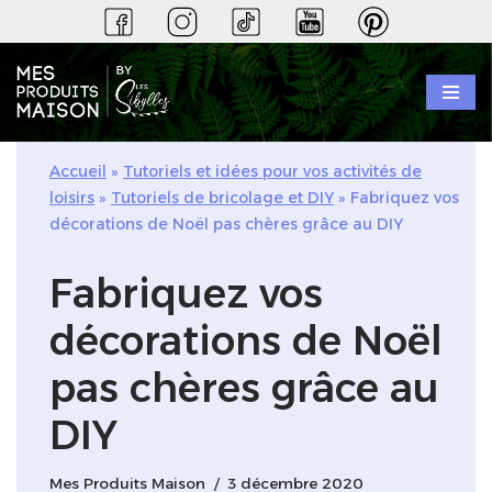
Aller
au
contenu
Accueil
»
Tutoriels et idées pour vos activités de
loisirs
»
Tutoriels de bricolage et DIY
»
Fabriquez vos
décorations de Noël pas chères grâce au DIY
Fabriquez vos
décorations de Noël
pas chères grâce au
DIY
Mes Produits Maison
3 décembre 2020