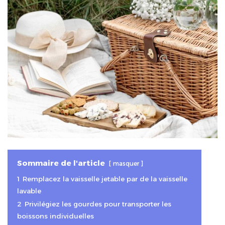
Sommaire de l'article
masquer
1
Remplacez la vaisselle jetable par de la vaisselle
lavable
2
Privilégiez les gourdes pour transporter les
boissons individuelles