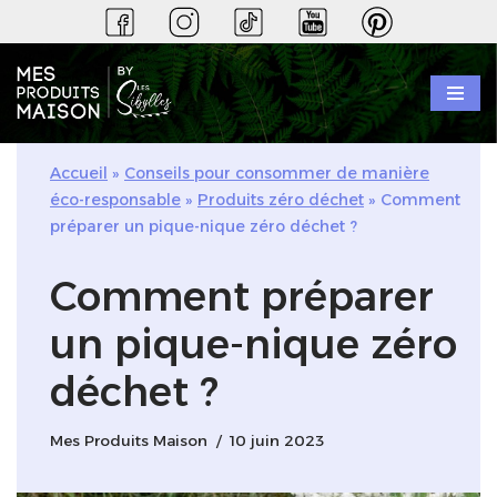
Aller
au
contenu
Accueil
»
Conseils pour consommer de manière
éco-responsable
»
Produits zéro déchet
»
Comment
préparer un pique-nique zéro déchet ?
Comment préparer
un pique-nique zéro
déchet ?
Mes Produits Maison
10 juin 2023