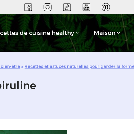
cettes de cuisine healthy
Maison
 bien-être
»
Recettes et astuces naturelles pour garder la form
piruline