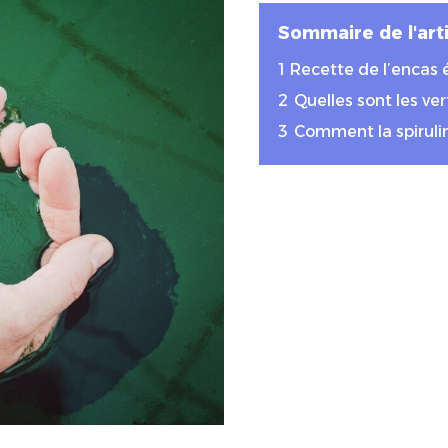
Sommaire de l'arti
1
Recette de l’encas é
2
Quelles sont les ver
3
Comment la spirulin