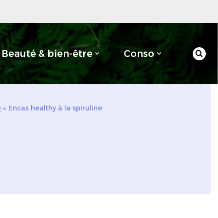
Beauté & bien-être
Conso
e
»
Encas healthy à la spiruline