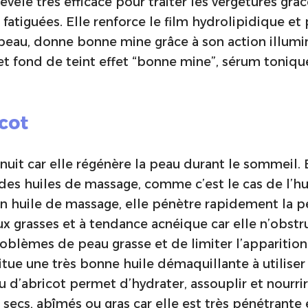
révèle très efficace pour traiter les vergetures grâ
fatiguées. Elle renforce le film hydrolipidique et
peau, donne bonne mine grâce à son action illuminat
fond de teint effet “bonne mine”, sérum tonique p
icot
 nuit car elle régénère la peau durant le sommeil.
 des huiles de massage, comme c’est le cas de l’
en huile de massage, elle pénètre rapidement la pe
x grasses et à tendance acnéique car elle n’obstru
roblèmes de peau grasse et de limiter l’appariti
itue une très bonne huile démaquillante à utiliser 
u d’abricot permet d’hydrater, assouplir et nourri
secs, abîmés ou gras car elle est très pénétrante e