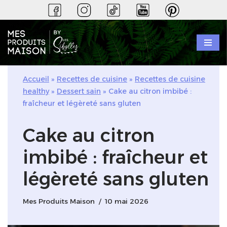
Aller
au
contenu
Accueil
»
Recettes de cuisine
»
Recettes de cuisine
healthy
»
Dessert sain
»
Cake au citron imbibé :
fraîcheur et légèreté sans gluten
Cake au citron
imbibé : fraîcheur et
légèreté sans gluten
Mes Produits Maison
10 mai 2026