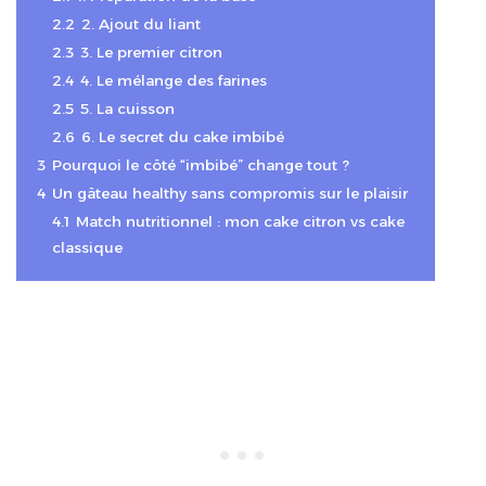
2.2
2. Ajout du liant
2.3
3. Le premier citron
2.4
4. Le mélange des farines
2.5
5. La cuisson
2.6
6. Le secret du cake imbibé
3
Pourquoi le côté “imbibé” change tout ?
4
Un gâteau healthy sans compromis sur le plaisir
4.1
Match nutritionnel : mon cake citron vs cake
classique