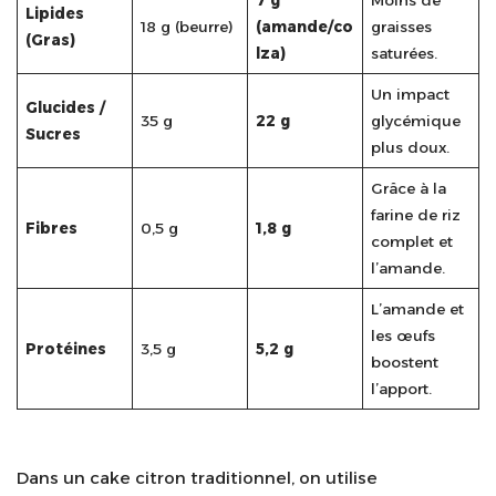
7 g
Moins de
Lipides
18 g (beurre)
(amande/co
graisses
(Gras)
lza)
saturées.
Un impact
Glucides /
35 g
22 g
glycémique
Sucres
plus doux.
Grâce à la
farine de riz
Fibres
0,5 g
1,8 g
complet et
l’amande.
L’amande et
les œufs
Protéines
3,5 g
5,2 g
boostent
l’apport.
Dans un cake citron traditionnel, on utilise