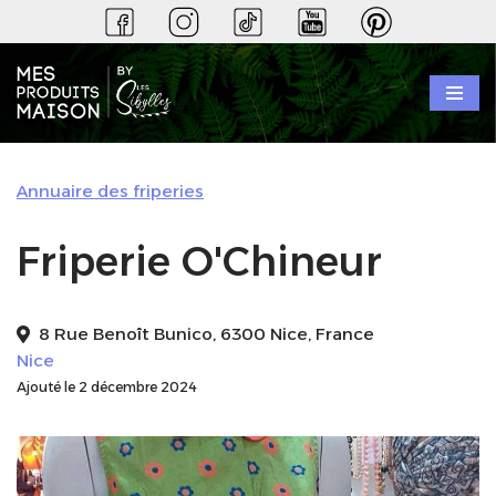
Aller
au
contenu
Annuaire des friperies
Friperie O'Chineur
8 Rue Benoît Bunico, 6300 Nice, France
Nice
Ajouté le 2 décembre 2024