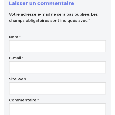
Laisser un commentaire
Votre adresse e-mail ne sera pas publiée.
A
Les
champs obligatoires sont indiqués avec
l
*
t
e
Nom
*
r
n
a
t
E-mail
*
i
v
e
Site web
:
Commentaire
*