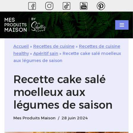
Aller
au
contenu
Accueil
»
Recettes de cuisine
»
Recettes de cuisine
healthy
»
Apéritif sain
»
Recette cake salé moelleux
aux légumes de saison
Recette cake salé
moelleux aux
légumes de saison
Mes Produits Maison
28 juin 2024