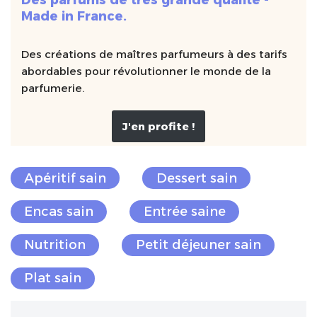
Des parfums de très grande qualité -
Made in France.
Des créations de maîtres parfumeurs à des tarifs
abordables pour révolutionner le monde de la
parfumerie.
J'en profite !
Apéritif sain
Dessert sain
Encas sain
Entrée saine
Nutrition
Petit déjeuner sain
Plat sain