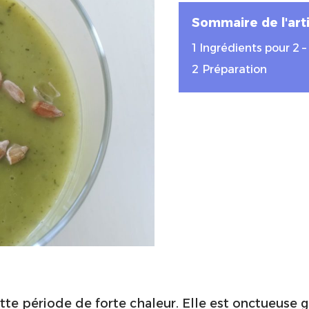
Sommaire de l'arti
1
Ingrédients pour 2 
2
Préparation
tte période de forte chaleur. Elle est onctueuse gr