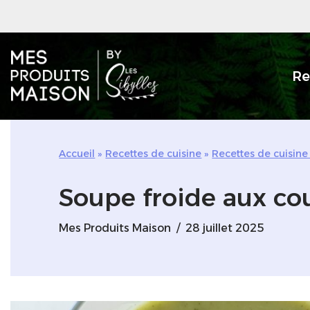
Aller
au
Re
contenu
Accueil
»
Recettes de cuisine
»
Recettes de cuisine
Soupe froide aux cou
Mes Produits Maison
28 juillet 2025