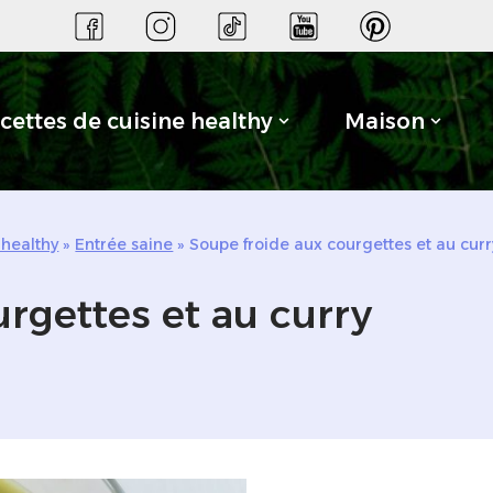
cettes de cuisine healthy
Maison
 healthy
»
Entrée saine
»
Soupe froide aux courgettes et au curr
rgettes et au curry