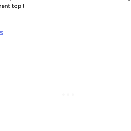
ment top !
s