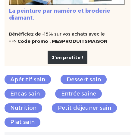
La peinture par numéro et broderie
diamant.
Bénéficiez de -15% sur vos achats avec le
==>
Code promo : MESPRODUITSMAISON
J'en profite !
Apéritif sain
Dessert sain
Encas sain
Entrée saine
Nutrition
Petit déjeuner sain
Plat sain