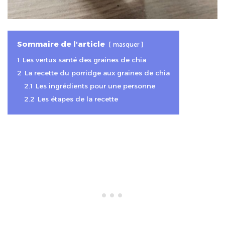
Sommaire de l'article
masquer
1
Les vertus santé des graines de chia
2
La recette du porridge aux graines de chia
2.1
Les ingrédients pour une personne
2.2
Les étapes de la recette