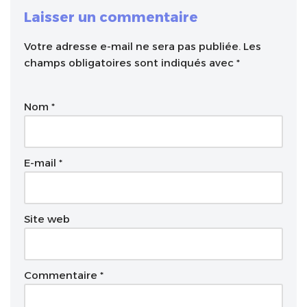
Laisser un commentaire
Votre adresse e-mail ne sera pas publiée.
A
Les
champs obligatoires sont indiqués avec
l
*
t
e
Nom
*
r
n
a
t
E-mail
*
i
v
e
Site web
:
Commentaire
*