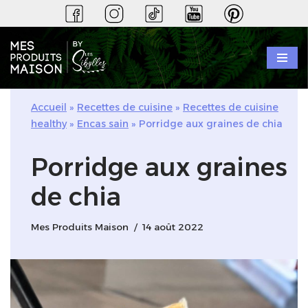
Aller
au
contenu
Accueil
»
Recettes de cuisine
»
Recettes de cuisine
healthy
»
Encas sain
»
Porridge aux graines de chia
Porridge aux graines
de chia
Mes Produits Maison
14 août 2022