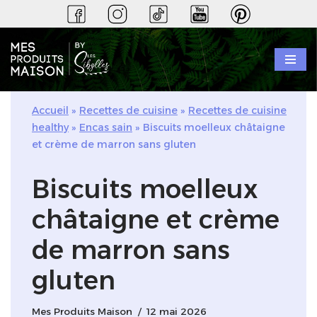
Aller
au
contenu
Accueil
»
Recettes de cuisine
»
Recettes de cuisine
healthy
»
Encas sain
»
Biscuits moelleux châtaigne
et crème de marron sans gluten
Biscuits moelleux
châtaigne et crème
de marron sans
gluten
Mes Produits Maison
12 mai 2026