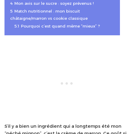
4
Mon avis sur le sucre : soyez prévenus !
5
Match nutritionnel : mon biscuit
châtaigne/marron vs cookie classique
5.1
Pourquoi c’est quand même “mieux” ?
S’il y a bien un ingrédient qui a longtemps été mon
“péché mignon”, c’est la crème de marron. Ce goût si