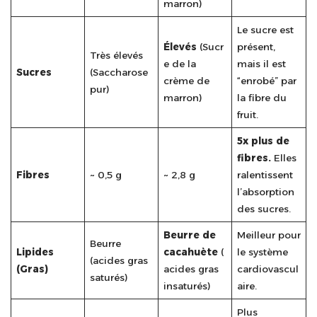
marron)
Le sucre est
Élevés
(Sucr
présent,
Très élevés
e de la
mais il est
Sucres
(Saccharose
crème de
“enrobé” par
pur)
marron)
la fibre du
fruit.
5x plus de
fibres.
Elles
Fibres
~ 0,5 g
~ 2,8 g
ralentissent
l’absorption
des sucres.
Beurre de
Meilleur pour
Beurre
Lipides
cacahuète
(
le système
(acides gras
(Gras)
acides gras
cardiovascul
saturés)
insaturés)
aire.
Plus