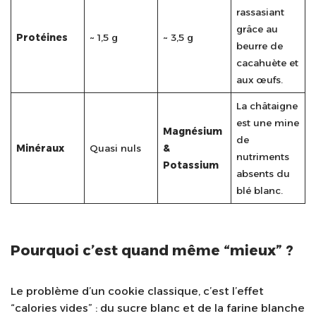
rassasiant
grâce au
Protéines
~ 1,5 g
~ 3,5 g
beurre de
cacahuète et
aux œufs.
La châtaigne
est une mine
Magnésium
de
Minéraux
Quasi nuls
&
nutriments
Potassium
absents du
blé blanc.
Pourquoi c’est quand même “mieux” ?
Le problème d’un cookie classique, c’est l’effet
“calories vides” : du sucre blanc et de la farine blanche