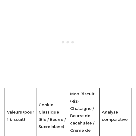
Mon Biscuit
(Riz-
Cookie
Châtaigne /
Valeurs (pour
Classique
Analyse
Beurre de
1 biscuit)
(Blé / Beurre /
comparative
cacahuète /
Sucre blanc)
Crème de