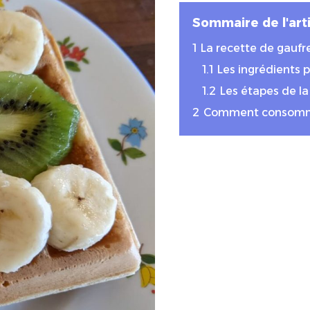
Sommaire de l'arti
1
La recette de gaufr
1.1
Les ingrédients p
1.2
Les étapes de la
2
Comment consommer