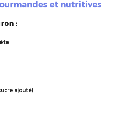
gourmandes et nutritives
ron :
lète
sucre ajouté)