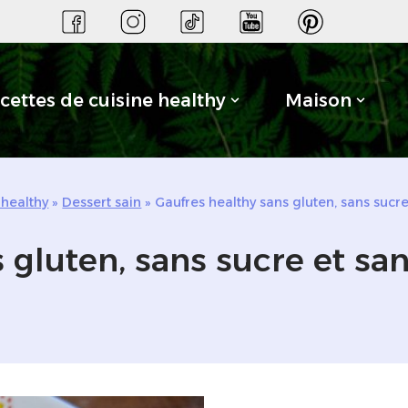
cettes de cuisine healthy
Maison
 healthy
»
Dessert sain
»
Gaufres healthy sans gluten, sans sucre
 gluten, sans sucre et san