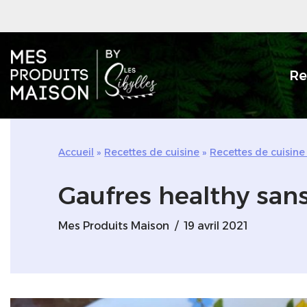
Aller
au
Re
contenu
Accueil
»
Recettes de cuisine
»
Recettes de cuisine
Gaufres healthy sans
Mes Produits Maison
19 avril 2021