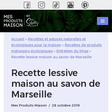
Aller
au
contenu
Accueil
»
Recettes et astuces naturelles et
écologiques pour la maison
»
Recettes de produits
ménagers écologiques
»
Entretien du linge
»
Recette lessive maison au savon de Marseille
Recette lessive
maison au savon de
Marseille
Mes Produits Maison
28 octobre 2019