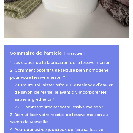
Sommaire de l'article
masquer
1
Les étapes de la fabrication de la lessive maison
2
Comment obtenir une texture bien homogène
pour votre lessive maison ?
2.1
Pourquoi laisser refroidir le mélange d’eau et
de savon de Marseille avant d’y incorporer les
autres ingrédients ?
2.2
Comment stocker votre lessive maison ?
3
Bien utiliser votre recette de lessive maison au
savon de Marseille
4
Pourquoi est-ce judicieux de faire sa lessive