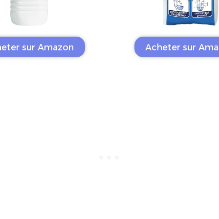
eter sur Amazon
Acheter sur Am