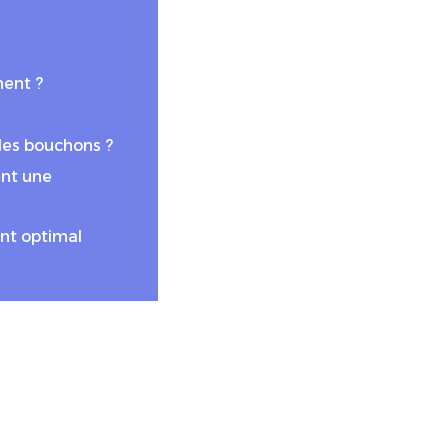
ent ?
les bouchons ?
ent une
ent optimal