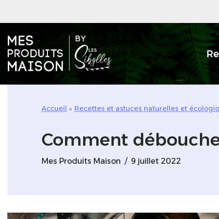
Aller
au
Re
contenu
Accueil
»
Recettes et astuces naturelles et écolog
Comment déboucher 
Mes Produits Maison
9 juillet 2022