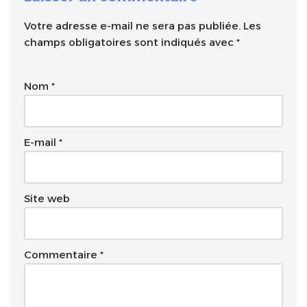
Votre adresse e-mail ne sera pas publiée.
A
Les
champs obligatoires sont indiqués avec
l
*
t
e
Nom
*
r
n
a
t
E-mail
*
i
v
e
Site web
:
Commentaire
*