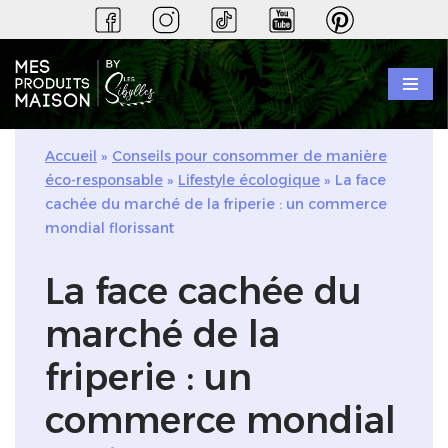
Aller
au
contenu
Accueil
»
Conseils pour consommer de manière
éco-responsable
»
Lifestyle écologique
»
La face
cachée du marché de la friperie : un commerce
mondial florissant
La face cachée du
marché de la
friperie : un
commerce mondial