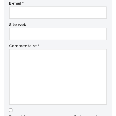
t
E-mail
*
i
v
e
Site web
:
Commentaire
*