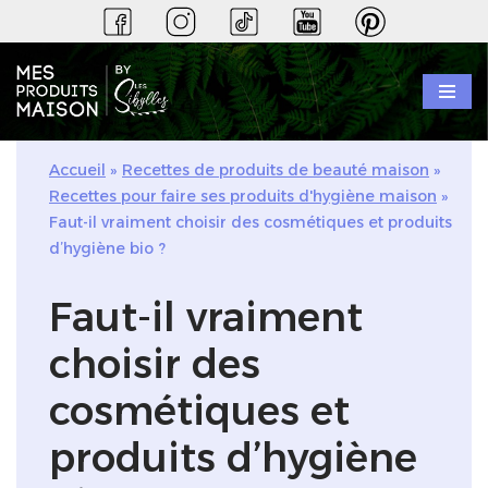
Aller
au
contenu
Accueil
»
Recettes de produits de beauté maison
»
Recettes pour faire ses produits d'hygiène maison
»
Faut-il vraiment choisir des cosmétiques et produits
d’hygiène bio ?
Faut-il vraiment
choisir des
cosmétiques et
produits d’hygiène